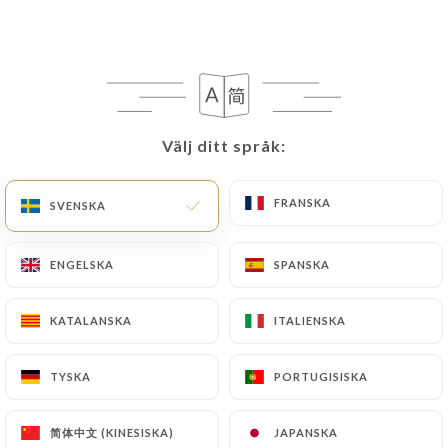
109 OMDÖME
RESTAURANT INDIEN
Välj ditt språk:
Välj ditt språk:
109 Avenue Du Maréchal Foch
78300 Poissy France
FRANSKA
FRANSKA
SVENSKA
SVENSKA
ENGELSKA
ENGELSKA
SPANSKA
SPANSKA
KATALANSKA
KATALANSKA
ITALIENSKA
ITALIENSKA
TYSKA
TYSKA
PORTUGISISKA
PORTUGISISKA
Vilka är vi?
简体中文 (KINESISKA)
简体中文 (KINESISKA)
JAPANSKA
JAPANSKA