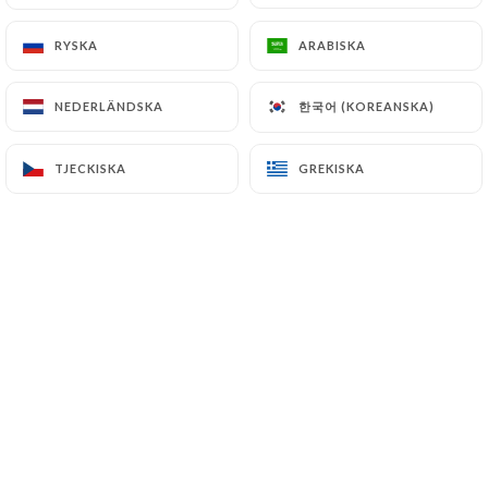
RYSKA
RYSKA
ARABISKA
ARABISKA
Spice Route est un voyage culinaire au
한국어 (KOREANSKA)
한국어 (KOREANSKA)
NEDERLÄNDSKA
NEDERLÄNDSKA
cœur des saveurs de l’Inde et de l’Asie,
en plein centre de Poissy.
TJECKISKA
TJECKISKA
GREKISKA
GREKISKA
Dans un cadre chaleureux et élégant,
notre restaurant vous propose une
cuisine authentique et parfumée,
inspirée des traditions des routes des
épices.
Chaque plat est préparé avec soin par
notre chef, à partir d’ingrédients frais,
pour vous offrir une expérience riche
en goûts et en couleurs.