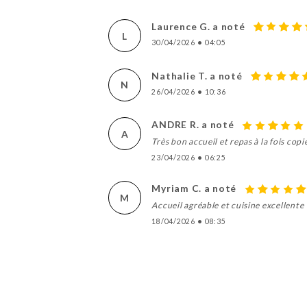
Laurence G. a noté
L
30/04/2026
•
04:05
Nathalie T. a noté
N
26/04/2026
•
10:36
ANDRE R. a noté
A
Très bon accueil et repas à la fois co
23/04/2026
•
06:25
Myriam C. a noté
M
Accueil agréable et cuisine excellente
18/04/2026
•
08:35