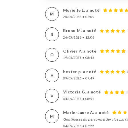
Murielle L. a noté
M
28/05/2026
•
03:09
Bruno M. a noté
B
26/05/2026
•
12:06
Olivier P. a noté
O
19/05/2026
•
08:46
hester p. a noté
H
09/05/2026
•
07:49
Victoria G. a noté
V
04/05/2026
•
08:51
Marie-Laure A. a noté
M
Gentillesse du personnel Service parf
04/05/2026
•
06:22