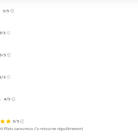
5/5
5/5
5/5
5/5
4/5
5/5
ait Plats savoureux J'y retourne régulièrement