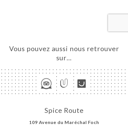
UEIL
RVER
ANDER
ERIE
IS
RTE
Vous pouvez aussi nous retrouver
TACT
sur…
Spice Route
109 Avenue du Maréchal Foch