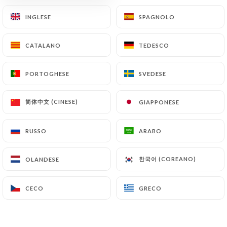
INGLESE
INGLESE
SPAGNOLO
SPAGNOLO
CATALANO
CATALANO
TEDESCO
TEDESCO
PORTOGHESE
PORTOGHESE
SVEDESE
SVEDESE
简体中文 (CINESE)
简体中文 (CINESE)
GIAPPONESE
GIAPPONESE
RUSSO
RUSSO
ARABO
ARABO
한국어 (COREANO)
한국어 (COREANO)
OLANDESE
OLANDESE
CECO
CECO
GRECO
GRECO