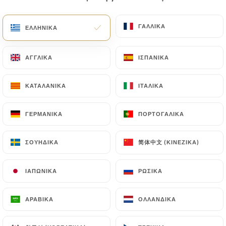
EL
ΜΕΝΟΎ
ΓΑΛΛΙΚΆ
ΓΑΛΛΙΚΆ
ΕΛΛΗΝΙΚΆ
ΕΛΛΗΝΙΚΆ
ΑΓΓΛΙΚΆ
ΑΓΓΛΙΚΆ
ΙΣΠΑΝΙΚΆ
ΙΣΠΑΝΙΚΆ
ΚΑΤΑΛΑΝΙΚΆ
ΚΑΤΑΛΑΝΙΚΆ
ΙΤΑΛΙΚΆ
ΙΤΑΛΙΚΆ
/
ΑΡΧΙΚΉ
ΕΠΑΦΉ
Επαφή
ΓΕΡΜΑΝΙΚΆ
ΓΕΡΜΑΝΙΚΆ
ΠΟΡΤΟΓΑΛΙΚΆ
ΠΟΡΤΟΓΑΛΙΚΆ
简体中文 (ΚΙΝΈΖΙΚΑ)
简体中文 (ΚΙΝΈΖΙΚΑ)
ΣΟΥΗΔΙΚΆ
ΣΟΥΗΔΙΚΆ
ΙΑΠΩΝΙΚΆ
ΙΑΠΩΝΙΚΆ
ΡΩΣΙΚΆ
ΡΩΣΙΚΆ
ΑΡΑΒΙΚΆ
ΑΡΑΒΙΚΆ
ΟΛΛΑΝΔΙΚΆ
ΟΛΛΑΝΔΙΚΆ
Spice Route